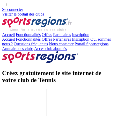
Se connecter
Visiter le portail des clubs
Accueil
Fonctionnalités
Offres
Partenaires
Inscription
Accueil
Fonctionnalités
Offres
Partenaires
Inscription
Qui sommes
nous ?
Questions fréquentes
Nous contacter
Portail Sportsregions
Annuaire des clubs
Accès club abonnés
Créez gratuitement le site internet
de
votre
club de Tennis