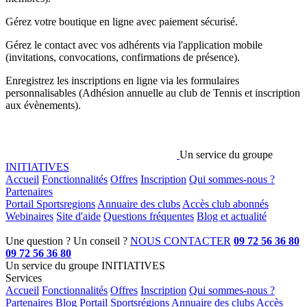
Gérez votre boutique en ligne
avec paiement sécurisé.
Gérez le contact avec vos adhérents
via l'application mobile
(invitations, convocations, confirmations de présence).
Enregistrez les inscriptions en ligne
via les formulaires
personnalisables (Adhésion annuelle au club de Tennis et inscription
aux évènements).
Un service du groupe
INITIATIVES
Accueil
Fonctionnalités
Offres
Inscription
Qui sommes-nous ?
Partenaires
Portail Sportsregions
Annuaire des clubs
Accès club abonnés
Webinaires
Site d'aide
Questions fréquentes
Blog et actualité
Une question ? Un conseil ?
NOUS CONTACTER
09 72 56 36 80
09 72 56 36 80
Un service du groupe INITIATIVES
Services
Accueil
Fonctionnalités
Offres
Inscription
Qui sommes-nous ?
Partenaires
Blog
Portail Sportsrégions
Annuaire des clubs
Accès