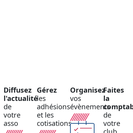
Gérez votre club en ligne
Diffusez
Gérez
Organisez
Faites
l'actualité
les
vos
la
de
adhésions
évènements
comptabi
votre
et les
de
asso
cotisations
votre
club