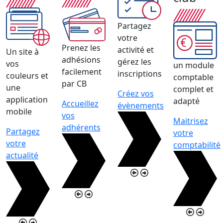
Partagez
votre
€
Prenez les
activité et
Un site à
adhésions
gérez les
vos
un module
facilement
inscriptions
couleurs et
comptable
par CB
une
complet et
Créez vos
application
adapté
Accueillez
évènements
mobile
vos
Maitrisez
adhérents
Partagez
votre
votre
comptabilité
actualité