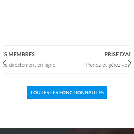
PRISE D'ADHÉSIONS
Prenez et gérez vos adhésions en ligne.
Previous
Ne
TOUTES LES FONCTIONNALITÉS